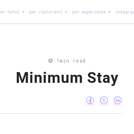
per hotel
per ristoranti
per esperienze
integra
1
min read
Minimum Stay