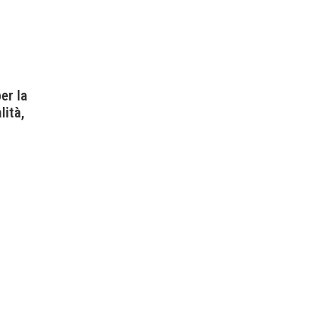
er la
lità,