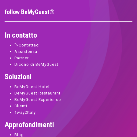
follow BeMyGuest®
In contatto
">
Contattaci
Assistenza
Partner
Dicono di BeMyGuest
Soluzioni
BeMyGuest Hotel
BeMyGuest Restaurant
BeMyGuest Experience
Clienti
1way2Italy
Approfondimenti
Blog